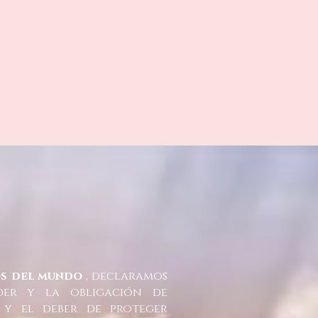
os del mundo
, declaramos
der y la obligación de
 y el deber de proteger