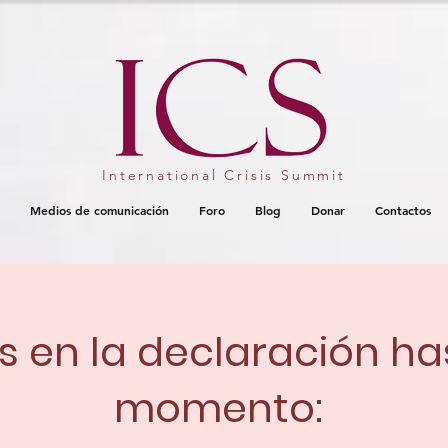
International Crisis Summit
Medios de comunicación
Foro
Blog
Donar
Contactos
s en la declaración ha
momento: