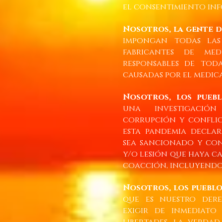
el consentimiento inf
Nosotros, la gente 
impongan todas las 
fabricantes de me
responsables de toda
causadas por el medic
Nosotros, los pueb
una investigació
corrupción y conflic
esta pandemia decla
sea sancionado y co
y/o lesión que haya c
coacción, incluyendo
Nosotros, los puebl
que es nuestro dere
exigir de inmediato