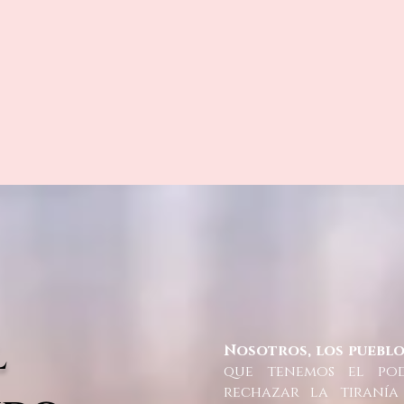
l
Nosotros, los puebl
que tenemos el po
rechazar la tiranía