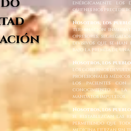
do
enérgicamente los 
quienes nos precedier
rtad
Nosotros, los puebl
terminación inmedia
ación
opresores, segregadore
divisivos que se han
bajo la premisa de un
Nosotros, los puebl
los gobiernos devuelv
profesionales médicos 
los pacientes con 
conocimiento y la 
mandatos impuestos.
Nosotros, los puebl
se restablezcan las r
permitiendo que todo
medicina ejerzan sin t