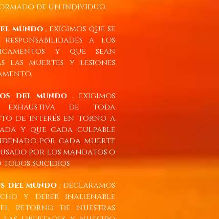
ormado de un individuo.
del mundo
, exigimos que se
responsabilidades a los
dicamentos y que sean
s las muertes y lesiones
amento.
los del mundo
, exigimos
n exhaustiva de toda
to de interés en torno a
rada y que cada culpable
ndenado por cada muerte
ausado por los mandatos o
 todos suicidios
os del mundo
, declaramos
cho y deber inalienable
 el retorno de nuestras