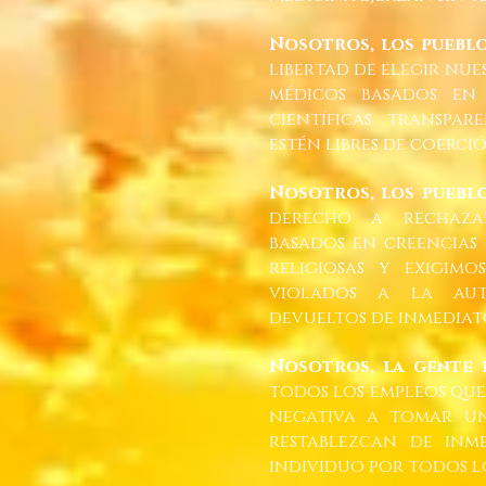
Nosotros, los puebl
libertad de elegir nue
médicos basados en 
científicas transpa
estén libres de coerci
Nosotros, los puebl
derecho a rechaza
basados en creencias 
religiosas y exigim
violados a la au
devueltos de inmediat
Nosotros, la gente
todos los empleos que
negativa a tomar un
restablezcan de inm
individuo por todos lo