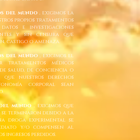
os del mundo
, exigimos la
stros propios tratamientos
datos e investigaciones
rentes y sin censura que
ón, castigo o amenaza.
os del mundo
, exigimos el
r tratamientos médicos
de salud, de conciencia o
os que nuestros derechos
tonomía corporal sean
o.
 del mundo
, exigimos que
 se terminaron debido a la
a droga experimental se
ediato y/o compensen al
s ingresos perdidos.