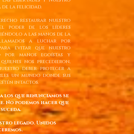
, las libertades y nuestro
de la felicidad.
erecho restaurar nuestro
l poder de los líderes
iéndolo a las manos de la
 llamados a luchar por
 para evitar que nuestro
o por manos egoístas y
 quienes nos precedieron,
nuestro deber proteger a
arles un mundo donde sus
estén intactos.
a los que renunciamos se
re. No podemos hacer que
 suceda.
estro legado. Unidos
ceremos.