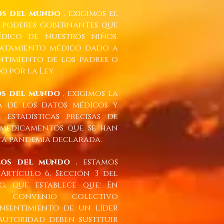
os del mundo
, exigimos el
s poderes gobernantes que
dico de nuestros niños.
ratamiento médico dado a
ntimiento de los padres o
 por la Ley.
os del mundo
, exigimos la
a de los datos médicos y
 estadísticas precisas de
 medicamentos que se han
a pandemia declarada.
los del mundo
, estamos
Artículo 6, Sección 3 del
, que establece que: En
 convenio colectivo
nsentimiento de un líder
utoridad deben sustituir