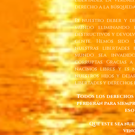
libertades, la verdad
derecho a la búsqueda 
Es nuestro deber y d
mundo eliminando e
destructivos y devolv
gente. Hemos sido
nuestras libertades
mundo sea invadid
corruptas. Gracias a
nacimos libres y es 
nuestros hijos y dej
libertades y derechos 
Todos los derechos 
perderán para siemp
eso
Que este sea nu
ven