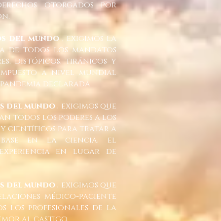
derechos otorgados por
on.
os del mundo
, exigimos la
ta de todos los mandatos
s, distópicos, tiránicos y
 impuesto a nivel mundial
a pandemia declarada.
os del mundo
, exigimos que
an todos los poderes a los
y científicos para tratar a
base en la ciencia, el
experiencia en lugar de
os del mundo
, exigimos que
elaciones médico-paciente
s los profesionales de la
emor al castigo.