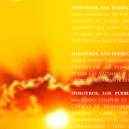
Nosotros, los puebl
cese inmediato de lo
deciden el curso mé
Exigimos que todo t
un niño sin el conse
tutores sea sancionado
Nosotros, los puebl
publicación inmediat
científicos, así como
todas las vacunas y
ordenado durante est
Nosotros, los pueb
haciendo cumplir el 
Código de Nuremberg
ningún caso, un
comunitario o el co
comunitario u otra a