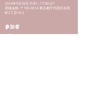
2024年9月26日 9:00 – 17:00 JST
星陵会館, 〒100-0014 東京都千代田区永田
町2丁目16-2
参加者
すべて表示
イベントについて
最新のデータや情報を発表する国際的な専門
家にぜひ会いに来てください。
ご寄付については、
ここをクリック
してく
ださい。