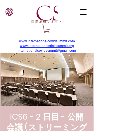
国際危機サミット
www.internationalcovidsummit.com
www.internationalcrisissummit.org
internationalcovidsummit@gmail.com
ICS6 - 2 日目 - 公開
会議 (ストリーミング